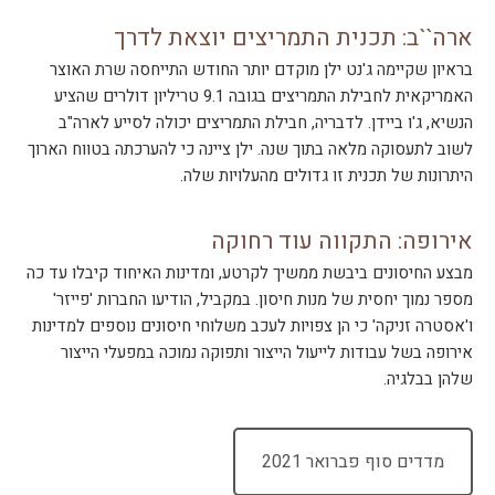
ארה``ב: תכנית התמריצים יוצאת לדרך
בראיון שקיימה ג'נט ילן מוקדם יותר החודש התייחסה שרת האוצר
האמריקאית לחבילת התמריצים בגובה 9.1 טריליון דולרים שהציע
הנשיא, ג'ו ביידן. לדבריה, חבילת התמריצים יכולה לסייע לארה"ב
לשוב לתעסוקה מלאה בתוך שנה. ילן ציינה כי להערכתה בטווח הארוך
היתרונות של תכנית זו גדולים מהעלויות שלה.
אירופה: התקווה עוד רחוקה
מבצע החיסונים ביבשת ממשיך לקרטע, ומדינות האיחוד קיבלו עד כה
מספר נמוך יחסית של מנות חיסון. במקביל, הודיעו החברות 'פייזר'
ו'אסטרה זניקה' כי הן צפויות לעכב משלוחי חיסונים נוספים למדינות
אירופה בשל עבודות לייעול הייצור ותפוקה נמוכה במפעלי הייצור
שלהן בבלגיה.
מדדים סוף פברואר 2021
ק