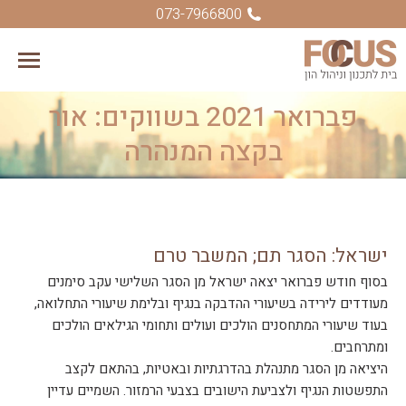
073-7966800
פברואר 2021 בשווקים: אור
You are here:
בקצה המנהרה
ישראל: הסגר תם; המשבר טרם
בסוף חודש פברואר יצאה ישראל מן הסגר השלישי עקב סימנים
מעודדים לירידה בשיעורי ההדבקה בנגיף ובלימת שיעורי התחלואה,
בעוד שיעורי המתחסנים הולכים ועולים ותחומי הגילאים הולכים
ומתרחבים.
היציאה מן הסגר מתנהלת בהדרגתיות ובאטיות, בהתאם לקצב
התפשטות הנגיף ולצביעת הישובים בצבעי הרמזור. השמיים עדיין