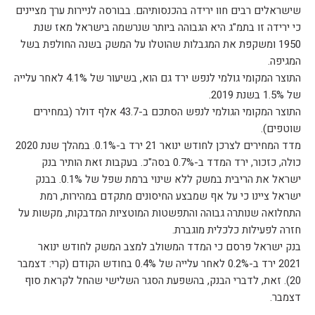
שישראלים רבים חוו ירידה בהכנסותיהם. בבורסה לניירות ערך מציינים
כי ירידה זו בתמ"ג היא הגבוהה ביותר שנרשמה בישראל מאז שנת
1950 ומשקפת את המגבלות שהוטלו על המשק בשנה החולפת בשל
המגיפה.
התוצר המקומי גולמי לנפש ירד גם הוא, בשיעור של 4.1% לאחר עלייה
של 1.5% בשנת 2019.
התוצר המקומי הגולמי לנפש הסתכם ב-43.7 אלף דולר (במחירים
שוטפים).
מדד המחירים לצרכן לחודש ינואר 21 ירד ב-0.1%. במהלך שנת 2020
כולה, כזכור, ירד המדד ב-0.7% בסה"כ. בעקבות זאת הותיר בנק
ישראל את הריבית במשק ללא שינוי ברמת שפל של 0.1%. בבנק
ישראל ציינו כי על אף שמבצע החיסונים מתקדם במהירות, רמת
התחלואה שנותרה גבוהה והתפשטות המוטציות המדבקות, מקשות על
חזרה לפעילות כלכלית מוגברת.
בנק ישראל פרסם כי המדד המשולב למצב המשק לחודש ינואר
2021 ירד ב-0.2% לאחר עלייה של 0.4% בחודש הקודם (קרי: דצמבר
20). זאת, לדברי הבנק, בהשפעת הסגר השלישי שהחל לקראת סוף
דצמבר.