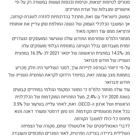
סגורים לטיסות יוצאות, וטיסות נכנסות נעשות במשורה רק על-פי
אישורים ומגבלות של ועדת החריגים.
המשק הישראלי עם זאת, מתרגל בהדרגתיות לחזרה לשגרת-קורונה,
אך המשבר הכלכלי העמוק של השנה החולפת נותן עדיין את אותותיו
והיציאה ממנו עוד רחוקה מאוד.
מנתוני הלמ"ס שפורסמו החודש עולה ששיעור המועסקים הנעדרים
זמנית מעבודתם בגלל הקורונה בתוספת הבלתי מועסקים עלה
מכ-14.2% במחצית הראשונה של ינואר 2021 לכ-16.3% במחצית
השנייה של חודש פברואר.
על-פי דיווחי הבורסה לניירות ערך, לסגר השלישי היה חלק מכריע
בתמונת מצב עגומה זאת, במיוחד הידוקו לקראת המחצית השנייה של
חודש פברואר.
עוד עולה מנתוני הלמ"ס כי התוצר המקומי הגולמי במחירים קבועים
בשנת 2020 ירד ב-2.4%, מעל התחזיות המוקדמות של הכלכלנית
הראשית ושל ארגון ה-OECD. זאת, לאחר עלייה בשיעור של 3.5%
בכל אחת מהשנתיים הקודמות. זהו נתון דרמטי ומעורר דאגה והוא
מיוחס כל-כולו למשבר הקורונה.
לדברי האנאליסטים של אלטשולר שחם, מקורה של הצמיחה
השלילית בירידה בצריכה הפרטית, לאור הסגרים התכופים והעובדה