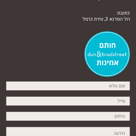
כתובת:
רח' הסדנא 3, טירת כרמל