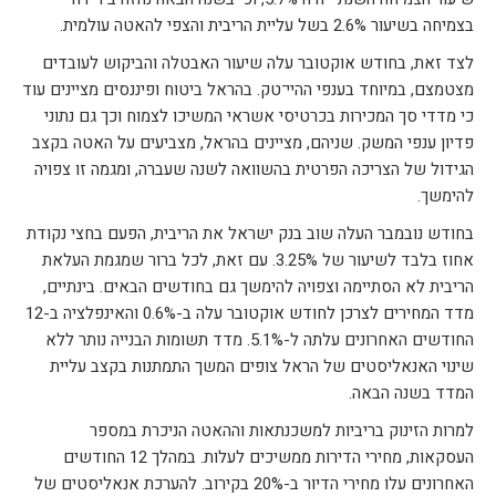
בצמיחה בשיעור 2.6% בשל עליית הריבית והצפי להאטה עולמית.
לצד זאת, בחודש אוקטובר עלה שיעור האבטלה והביקוש לעובדים
מצטמצם, במיוחד בענפי ההיי־טק. בהראל ביטוח ופיננסים מציינים עוד
כי מדדי סך המכירות בכרטיסי אשראי המשיכו לצמוח וכך גם נתוני
פדיון ענפי המשק. שניהם, מציינים בהראל, מצביעים על האטה בקצב
הגידול של הצריכה הפרטית בהשוואה לשנה שעברה, ומגמה זו צפויה
להימשך.
בחודש נובמבר העלה שוב בנק ישראל את הריבית, הפעם בחצי נקודת
אחוז בלבד לשיעור של 3.25%. עם זאת, לכל ברור שמגמת העלאת
הריבית לא הסתיימה וצפויה להימשך גם בחודשים הבאים. בינתיים,
מדד המחירים לצרכן לחודש אוקטובר עלה ב-0.6% והאינפלציה ב-12
החודשים האחרונים עלתה ל-5.1%. מדד תשומות הבנייה נותר ללא
שינוי האנאליסטים של הראל צופים המשך התמתנות בקצב עליית
המדד בשנה הבאה.
למרות הזינוק בריביות למשכנתאות וההאטה הניכרת במספר
העסקאות, מחירי הדירות ממשיכים לעלות. במהלך 12 החודשים
האחרונים עלו מחירי הדיור ב-20% בקירוב. להערכת אנאליסטים של