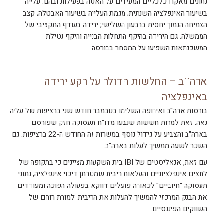
נתונים מאקרו כלכליים המעידים על האטה בפעילות ובהם: עלייה
בשיעור האינפלציה השנתית; מגמת העלייה בשיעור האבטלה; קצב
הצמיחה הנמוך יחסית ברבעון השלישי; ירידה בעודף התקציבי של
הממשלה. גם הירידה בהיקף התחלות הבנייה והיקף נטילת
המשכנתאות השפיעו על המסחר בבורסה.
ארה``ב – החלשות הדולר על רקע ירידה
באינפלציה
בורסות ארה"ב ואירופה השלימו בנובמבר חודש שני ברציפות של עליה
נאה. זאת למרות חששות שנבעו מדו"ח תעסוקה חזק שפורסם
בארה"ב והצביע על גידול נוסף במשרות זה החודש ה-22 ברציפות. גם
השכר לשעה ממשיך לעלות בארה"ב.
עם זאת, אנאליסטים של IBI בית השקעות מציינים כי בתקופה של
לחצים אינפלציוניים והעלאות ריבית שמטרתן דיכוי אינפלציה, נתוני
תעסוקה "חיוביים" לכאורה פועלים דווקא בפעולה הפוכה ומעודדים
את הבנק המרכזי להמשיך להעלות את הריבית, למורת רוחם של
השווקים הפיננסיים.