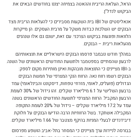
הראל, העלאת הריבית וההאטה בצמיחה יצננו בחודשים הבאים את
הביקוש לנדל"ן.
אנאליסטים של IBI בית השקעות מסבירים כי להעלאות הריבית מצד
הבנקים יש השלכות כבדות משקל על מרבית העסקים. הן מייקרות
הלוואות ופוגעות בביקוש הצרכני. עם זאת, ישנם גם אלו שנהנים
מהעלאות ריבית – הבנקים.
במהלך חודש נובמבר פרסמו הבנקים הישראליים את תוצאותיהם
לרבעון שהסתיים בספטמבר ולתשעת החודשים הראשונים של השנה.
ב-IBI מציינים כי התוצאות מובהקות ואינן מותירות מקום לספק:
הבנקים רשמו רווח נאה. הרווח הנקי המצרפי של חמשת הבנקים
הגדולים (פועלים, לאומי, מזרחי טפחות, דיסקונט והבינלאומי) עמד
ברבעון השלישי על 6.1 מיליארד שקלים. זהו גידול של 30% לעומת
הרבעון המקביל. הרווח המצרפי לתשעת החודשים הראשונים בשנה
עמד על 17.2 מיליארד שקלים – גידול של 20% לעומת התקופה
המקבילה אשתקד. בשל הרווחיות הרבה הודיעו הבנקים על חלוקת
דיבידנדים לבעלי המניות בהיקף מצטבר של 1.66 מיליארד שקלים.
בבורסה לניירות ערך מציינים כי המסחר בתל-אביב הושפע מפרסום