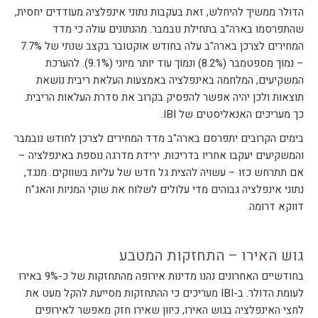
הדולר ממשיך להיחלש, זאת בעקבות נתוני אינפלציה מעודדים יחסית,
שהתפרסמו בארה"ב בתחילת נובמבר. מהנתונים עולה כי מדד
המחירים לצרכן בארה"ב עלה בחודש אוקטובר בקצב שנתי של 7.7%
– נמוך מספטמבר (8.2%) ונמוך עוד יותר מיוני (9.1%). להערכת
המשקיעים, המלחמה באינפלציה באמצעות העלאת ריבית נושאת
תוצאות ולכן יהיה אפשר להפסיק בקרוב את סדרת העלאות הריבית.
כך מעריכים האנאליסטים של IBI.
בימים הקרובים יתפרסם בארה"ב מדד המחירים לצרכן לחודש נובמבר
והמשקיעים יעקבו אחריו בדריכות. ירידת מדרגה נוספת באינפלציה –
אם תתרחש כזו – עשויה להצית גל חדש של עליות בשווקים. מנגד,
נתוני אינפלציה גבוהים מדי עלולים לשלוח את שוקי המניות והאג"ח
דווקא דרומה.
גוש האירו – התחזקות המטבע
בחודשיים האחרונים נהנו מדינות אירופה מהתחזקות של כ-9% באירו
לעומת הדולר. ב-IBI מעריכים כי ההתחזקות מסייעת להקל מעט את
לחצי האינפלציה בגוש האירו, כיוון שאירו חזק מאפשר לאירופים