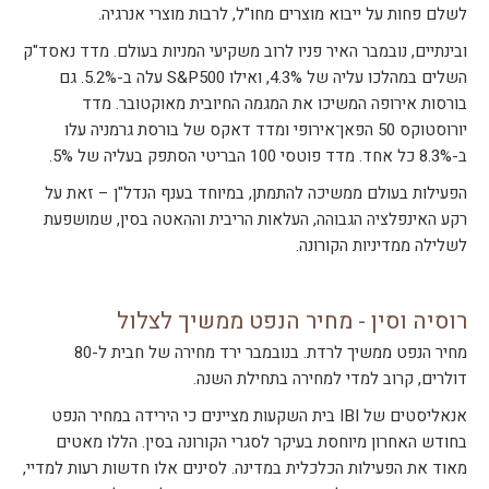
לשלם פחות על ייבוא מוצרים מחו"ל, לרבות מוצרי אנרגיה.
ובינתיים, נובמבר האיר פניו לרוב משקיעי המניות בעולם. מדד נאסד"ק
השלים במהלכו עליה של 4.3%, ואילו S&P500 עלה ב-5.2%. גם
בורסות אירופה המשיכו את המגמה החיובית מאוקטובר. מדד
יורוסטוקס 50 הפאן־אירופי ומדד דאקס של בורסת גרמניה עלו
ב-8.3% כל אחד. מדד פוטסי 100 הבריטי הסתפק בעליה של 5%.
הפעילות בעולם ממשיכה להתמתן, במיוחד בענף הנדל"ן – זאת על
רקע האינפלציה הגבוהה, העלאות הריבית וההאטה בסין, שמושפעת
לשלילה ממדיניות הקורונה.
רוסיה וסין - מחיר הנפט ממשיך לצלול
מחיר הנפט ממשיך לרדת. בנובמבר ירד מחירה של חבית ל-80
דולרים, קרוב למדי למחירה בתחילת השנה.
אנאליסטים של IBI בית השקעות מציינים כי הירידה במחיר הנפט
בחודש האחרון מיוחסת בעיקר לסגרי הקורונה בסין. הללו מאטים
מאוד את הפעילות הכלכלית במדינה. לסינים אלו חדשות רעות למדיי,