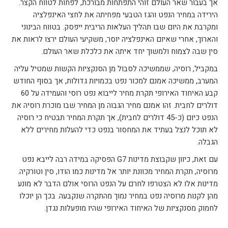
אך בעבור שאר העולם זוהי התפתחות מבורכת, לפחות לטווח הקצר.
הירידה במחיר הנפט והגז הטבעי מפחיתה את לחצי האינפלציה
ומקרבת את היום שבו תהליך העלאות הריבית ייפסק. בטווח הבינוני
והארוך, אחרי שאיום האינפלציה יוסר, משקיעי העולם ירצו לראות את
סין שבה לצמוח ולמשוך יחד איתה את כלכלת שאר העולם.
במקביל, רוסיה, שממשיכה לסבול מן הסנקציות הקשות שמטיל עליה
המערב, ממשיכה אמנם למכור נפט בכמויות גדולות, אך בסוף החודש
קבע האיחוד האירופי תקרת מחיר לייבוא נפט רוסי והעמידה על 60
דולרים לחבית. זהו אמנם מחיר הגבוה מן המחיר שבו מוכרת רוסיה את
הנפט כיום (כ-45 דולרים לחבית), אך תקרת המחיר תבטיח כי רוסיה
לא תוכל לנצל בעתיד את המחסור בנפט כדי להעלות מחירים ללא
הגבלה.
עם זאת, כיוון שקבוצת מדינות G7 הפסיקה במידה רבה לייבא נפט
מרוסיה, תקרת המחיר מכוונת יותר אל מדינות כמו הודו, סין וטורקיה.
מדינות אלו לא הצטרפו לחרם על הנפט הרוסי אולם הדבר לא מונע
מהן לקנות מרוסיה נפט במחיר נמוך מהתקרה שנקבעה. בכך הן יוכלו
לחמוק מסנקציות של האיחוד האירופי שהיו מופעלות נגדן.