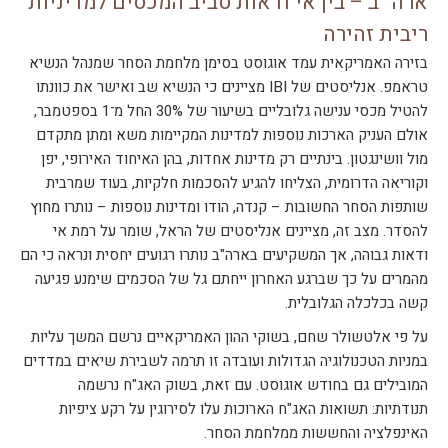
ארה``ב – בין אי ודאות סביב המכסים למדיניות
ריבית זהירה
בזירה האמריקאית עמד אוגוסט בסימן מלחמת הסחר שמנהל הנשיא
טראמפ. אנליסטים של IBI מציינים כי הנשיא שב ואישר את כוונתו
להטיל מכסי ענישה גלובליים בשיעור של 30% החל מ־1 בספטמבר,
אולם העניק הארכות נוספות למדינות המקיימות משא‏ ומתן מתקדם
מול וושינגטון. בינתיים רק מדינות אחדות, בהן האיחוד האירופי, יפן
וקוריאה הדרומית, הצליחו להגיע להסכמות חלקיות, בעוד שמרבית
שותפות הסחר החשובות – קנדה, הודו ומדינות נוספות – נותרו מחוץ
להסדר. מצב זה, מציינים אנליסטים של הראל, שומר על רמת אי
ודאות גבוהה, אך המשקיעים בארה"ב נותרו רגועים יחסית ונראה כי הם
מהמרים על כך שברגע האחרון ייחתם גל של הסכמים שימנע פגיעה
קשה בכלכלה הגלובלית.
על פי אלטשולר שחם, בשוקי ההון האמריקאיים נרשם המשך עליות
במניות הטכנולוגיה הגדולות ועובדה זו תרמה לשבירת שיאים במדדים
המובילים גם בחודש אוגוסט. עם זאת, בשוק האג"ח נרשמה
תנודתיות: תשואות האג"ח הארוכות עלו לסירוגין על רקע ציפיות
האינפלציה והחששות ממלחמת הסחר.