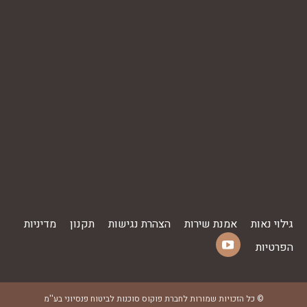
גילוי נאות
אמנת שירות
הצהרת נגישות
תקנון
מדיניות
הפרטיות
YouTube
Find us on:
page
opens
© כל הזכויות שמורות לחברת פוקוס סוכנות לביטוח פנסיוני בע''מ
in