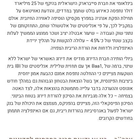
בינלאומי את חברת סייברארק הישראלית בהיקף של 25 מיליארד
דולר נתפסה כאירוע בולט שתמך במדדים, והודעת נאוויטאס על
תחילת הפקת אנרגיה במפרץ מקסיקו הוסיפה לאווירה החיובית. אולם
במקביל לכך, על פי אנליסטים של אלטשולר שחם, התחזקותם של
נתוני שוק העבודה – שיעור אבטלה יציב ושכר ממוצע הממשיך לעלות
בקצב שנתי של כ־4.5% – עלולה להקשות על תהליך ירידת
האינפלציה ולדחות את הורדת הריבית הצפויה.
ביולי הותירה חברת הדירוג מודיס את דירוג האשראי של ישראל ללא
שינוי, ברמה של ,Baa1 אך עם תחזית שלילית. אנליסטים של IBI בית
השקעות מציינים כי ההחלטה נתפסת אמנם כהבעת אמון יחסית
ביציבות הפיננסית, אך בשל הוצאות הבטחון הגבוהות גם במהלך חודש
אוגוסט וההערכה בדבר עלייה מתמשכת בהוצאות אלה, לצד האטה
בצמיחה – כל אלה מגבירות את הסיכון להורדת דירוג בטווח הבינוני.
הסיכון הפיסקאלי הזה, מציינים בהפניקס, מצמצם את היכולת של בנק
ישראל לפעול באגרסיביות בהורדות ריבית, גם אם האינפלציה תתמתן
בחודשים הקרובים.