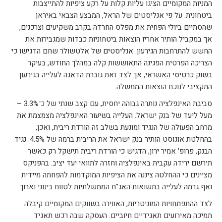
המניות המקומיים הציגו עליות קלות על רקע ציפיות להתייצבות
ביטחונית. על פי אנליסטים של הראל, המבצע הצבאי באיראן
שהסתיים ביולי הפחית את מפלס החרדה בקרב משקיעים וצרכנים,
אך במקביל הותיר אחריו הוצאות ביטחוניות כבדות שמגבירות את
החשש להתרחבות הגירעון. אנליסטים של אלטשולר שחם הדגישו כי
הצריכה הפרטית הפגינה התאוששות קלה במהלך החודש, בעיקר
בשוק כרטיסי האשראי, אך לצד זאת גוברת הדאגה לעלייה בגירעון
התקציבי לנוכח הוצאות הממשלה.
סביבת האינפלציה נותרה גבוהה יחסית, עם קצב שנתי של כ־3.3% –
מעל ליעד של בנק ישראל. העלייה בשיעור האינפלציה מצמצמת את
מרחב הפעולה של הנגיד ומונעת בשלב זה הורדת ריבית, ואכן,
בהחלטת אוגוסט הותיר בנק ישראל את הריבית ברמה של 4.5%. נגיד
הבנק, פרופ' אמיר ירון, הדגיש כי הורדת ריבית תישקל רק כאשר
תירשם ירידה עקבית באינפלציה וחזרה לתוואי יעד יציב. בהפניקס
מציינים כי ההחלטה ציננה את הציפיות המוקדמות להפחתה מיידית
ואף גרמה לעלייה בתשואות האג"ח הממשלתיות לטווח בינוני וארוך.
לצד ההתפתחויות המוניטריות, האווירה בשווקים המקומיים קיבלה
תמיכה מאירועים תאגידיים חיוביים. העסקה שבה רכש תאגיד