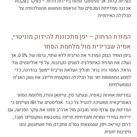
בעליות קלות, אך ספטמבר נפתח בירידות חדות – בעיקר בעקבות
אכזבה ממדיניות המכסים של טראמפ והחשש מהשלכותיה על
הכלכלה האירופית.
המזרח הרחוק – יפן מתכוננת להידוק מוניטרי,
אסיה שברירית מול מלחמת הסחר
ביפן הותיר הבנק המרכזי את הריבית ללא שינוי, ברמה של 0.5%, אך
העלה את תחזית האינפלציה לשנים הקרובות. על פי אנליסטים של
הראל, המסר היה ברור: תהליך העלאת הריבית יימשך בהדרגה, כדי
למנוע התחממות יתר של הכלכלה המקומית ולייצב את שוק האג"ח
הממשלתיות.
במדינות אחרות באסיה, ובעיקר סין, טייוואן והודו, מלחמת הסחר
האמריקאית ממשיכה להטיל צל כבד. אנליסטים של IBI מציינים כי
המדינות עם עודף סחר מובהק מול ארה"ב ספגו את עיקר הפגיעה, עם
ירידות במדדי המניות ותנודתיות חריפה במטבעות המקומיים. מנגד,
דרום קוריאה ויפן, שנמצאות במו"מ מתקדם מול וושינגטון, נהנו
מיציבות יחסית.