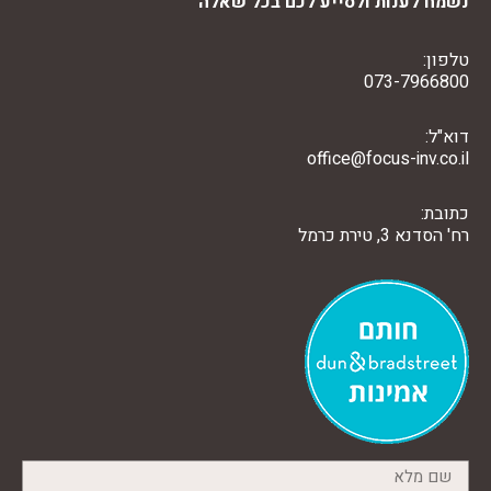
נשמח לענות ולסייע לכם בכל שאלה
טלפון:
073-7966800
דוא"ל:
office@focus-inv.co.il
כתובת:
רח' הסדנא 3, טירת כרמל