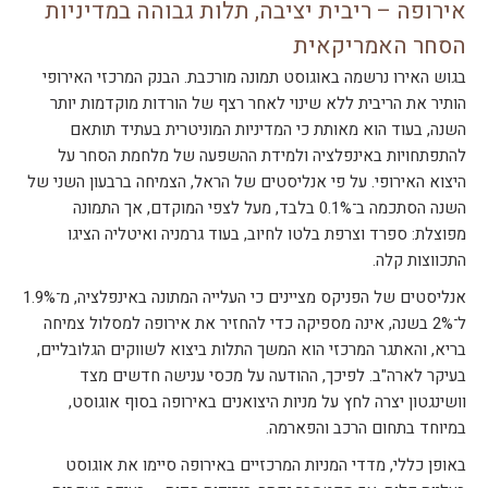
אירופה – ריבית יציבה, תלות גבוהה במדיניות
הסחר האמריקאית
בגוש האירו נרשמה באוגוסט תמונה מורכבת. הבנק המרכזי האירופי
הותיר את הריבית ללא שינוי לאחר רצף של הורדות מוקדמות יותר
השנה, בעוד הוא מאותת כי המדיניות המוניטרית בעתיד תותאם
להתפתחויות באינפלציה ולמידת ההשפעה של מלחמת הסחר על
היצוא האירופי. על פי אנליסטים של הראל, הצמיחה ברבעון השני של
השנה הסתכמה ב־0.1% בלבד, מעל לצפי המוקדם, אך התמונה
מפוצלת: ספרד וצרפת בלטו לחיוב, בעוד גרמניה ואיטליה הציגו
התכווצות קלה.
אנליסטים של הפניקס מציינים כי העלייה המתונה באינפלציה, מ־1.9%
ל־2% בשנה, אינה מספיקה כדי להחזיר את אירופה למסלול צמיחה
בריא, והאתגר המרכזי הוא המשך התלות ביצוא לשווקים הגלובליים,
בעיקר לארה"ב. לפיכך, ההודעה על מכסי ענישה חדשים מצד
וושינגטון יצרה לחץ על מניות היצואנים באירופה בסוף אוגוסט,
במיוחד בתחום הרכב והפארמה.
באופן כללי, מדדי המניות המרכזיים באירופה סיימו את אוגוסט