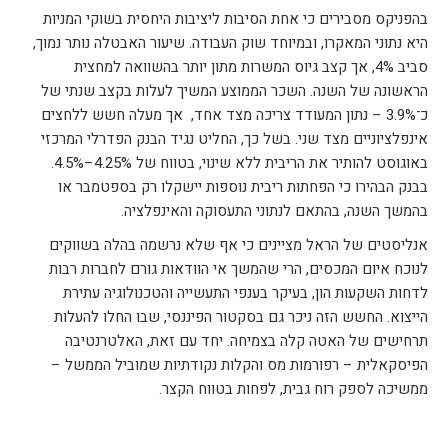
בהפניקס מסבירים כי אחת הסיבות ליציבות היחסית בשוקי המניות
היא נתוני המאקרו, ובמיוחד שוק העבודה. שיעור האבטלה נותר נמוך,
סביב 4%, אך קצב גיוס המשרות מתון יותר בהשוואה למחצית
הראשונה של השנה. השכר הממוצע המשיך לעלות בקצב שנתי של
כ־3.9% – נתון המעודד צריכה מצד אחד, אך מעלה חשש ללחצים
אינפלציוניים מצד שני. בשל כך, החליט נגיד הבנק הפדרלי המרכזי
באוגוסט להותיר את הריבית ללא שינוי, בטווח של 4.25%–4.5%.
בבנק הבהירו כי הפחתות ריבית נוספות יישקלו רק בספטמבר או
בהמשך השנה, בהתאם לנתוני התעסוקה והאינפלציה.
אנליסטים של הראל מציינים כי אף שלא נרשמה בהלה בשווקים
לנוכח איום המכסים, הרי שהמשך אי הוודאות גורם לחברות רבות
לדחות השקעות הון, בעיקר בענפי התעשייה והטכנולוגיה עתירת
הייצוא. החשש הזה ניכר גם בסקטור הפיננסי, שבו החלו להעלות
תרחישים של האטה קלה בצמיחה. יחד עם זאת, האלטרנטיבה
הפיסקאלית – רפורמות מס והקלות נקודתיות שמוביל הממשל –
ממשיכה לספק רוח גבית, לפחות בטווח הקצר.