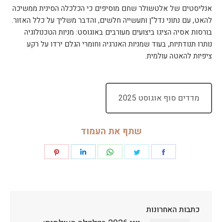
אנליסטים של אלטשולר שחם מוסיפים כי הכלכלה הסינית ממשיכה
להאט, עם נתוני נדל"ן ותעשייה חלשים, והדבר משליך על כלל האזור.
בורסות אסיה הציגו ביצועים מעורבים באוגוסט: מניות הטכנולוגיה
נותרו תנודתיות, בעוד שמניות האנרגיה וחומרי הגלם ירדו על רקע
ציפיות להאטה עולמית.
מדדים סוף אוגוסט 2025
ק
ו
ב
שתף את העמוד
ץ
מ
Share
Share
Share
Share
Share
ס
ו
on
on
on
on
on
ג
P
Pinterest
LinkedIn
WhatsApp
Twitter
Facebook
D
F
כתבות האחרונות