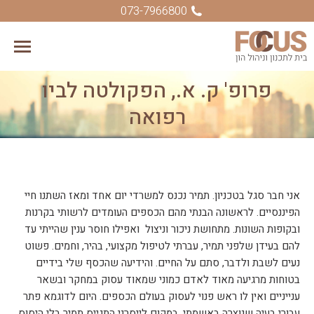
073-7966800
פרופ' ק. א., הפקולטה לביו
You are here:
רפואה
אני חבר סגל בטכניון. תמיר נכנס למשרדי יום אחד ומאז השתנו חיי
הפיננסיים. לראשונה הבנתי מהם הכספים העומדים לרשותי בקרנות
ובקופות השונות. מתחושת ניכור וניצול ואפילו חוסר ענין שהייתי עד
להם בעידן שלפני תמיר, עברתי לטיפול מקצועי, בהיר, וחמים. פשוט
נעים לשבת ולדבר, סתם על החיים. והידיעה שהכסף שלי בידיים
בטוחות מרגיעה מאוד לאדם כמוני שמאוד עסוק במחקר ובשאר
ענייניים ואין לו ראש פנוי לעסוק בעולם הכספים. היום לדוגמא פתר
עבורי בעיה שנוצרה באשמתי. במקום לייסרני התגייס תמיר בלי היסוס