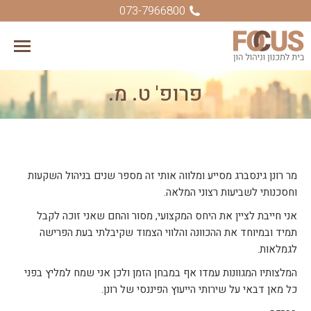
073-7966800
פרופ' ט. מ.
You are here:
מר רונן גינסברג מסייע ומלווה אותי זה מספר שנים בניהול השקעות
וחסכנותי לשביעות רצוני המלאה.
אני חייבת לציין את היחס המקצועי, מסור והחם שאני זוכה לקבל
תמיד ובמיוחד את ההכוונה והלווי הצמוד שקיבלתי בעת הפרישה
לגמלאות.
המלצותיו המגוונות עמדו אף במבחן הזמן ולכן אני שמח למליץ בפני
כל מאן דבאי על שירותי הייעוץ הפיננסי של רונן.