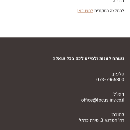
בברכה
להמלצה המקורית
לחצו כאן
קובץ
מסוג
PDF
נשמח לענות ולסייע לכם בכל שאלה
טלפון:
073-7966800
דוא"ל:
office@focus-inv.co.il
כתובת:
רח' הסדנא 3, טירת כרמל