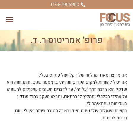
073-7966800
פרופ' אמריטוס ר. ד.
You are here:
אני מרוצה מאוד מהליווי של דקל ושל פוקוס בכלל.
אני יכול להשוות למקום הקודם שהייתי בו מספר שנים, והתחושה היא
שדקל הוא הרבה יותר "על זה", ער לדברים חשובים שיכולים להשפיע
על עתידי הכלכלי וממליץ לי בהתאם, ומבצע מעקב צמוד ועדכון
בשכיחות שמתאימה לי.
בקשות ושאלות שלי נענות מייד ובצורה הטובה ביותר. אין לי שום
הערות לשיפור.