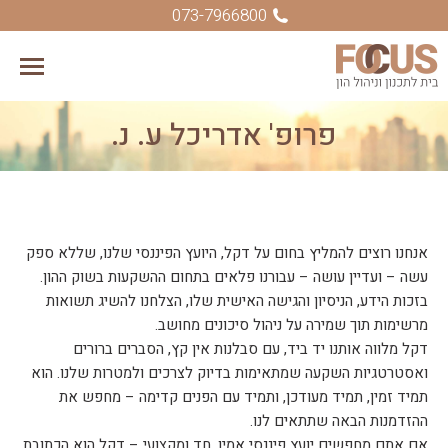
073-7966800
פרופ' אדריכל ע. נ.
You are here:
אנחנו רוצים להמליץ בחום על דקל, היועץ הפיננסי שלנו, שללא ספק
עשה – ועדיין עושה – עבורנו פלאים בתחום ההשקעות בשוק ההון.
בזכות הידע, הניסיון והגישה האישית שלו, הצלחנו להשיג תשואות
מרשימות תוך שמירה על ניהול סיכונים מחושב.
דקל מלווה אותנו יד ביד, עם סבלנות אין קץ, הסברים ברורים
ואסטרטגיות השקעה שמתאימות בדיוק לצרכים ולמטרות שלנו. הוא
תמיד זמין, תמיד מעודכן, ותמיד עם הפנים קדימה – מחפש את
ההזדמנות הבאה שתתאים לנו.
אם אתם מחפשים יועץ פיננסי אמין, חד ומקצועי – דקל הוא הכתובת.