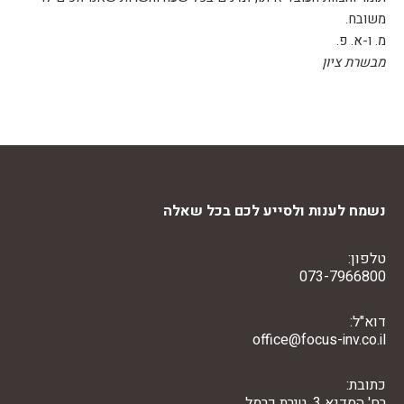
משובח.
מ. ו-א. פ.
מבשרת ציון
נשמח לענות ולסייע לכם בכל שאלה
טלפון:
073-7966800
דוא"ל:
office@focus-inv.co.il
כתובת:
רח' הסדנא 3, טירת כרמל