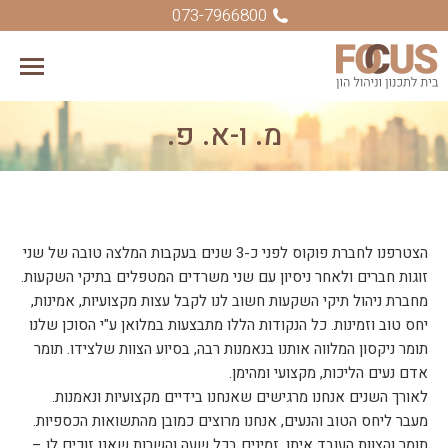
073-7966800
מ. ו-א. פ.
You are here:
הצטרפנו לחברת פוקוס לפני כ-3 שנים בעקבות המלצה טובה של שני
זוגות חברים ולאחר ניסיון עם שני משרדים המטפלים בתיקי השקעות.
מחברת ניהול תיקי השקעות חשוב לנו לקבל עצות מקצועיות, אמינות,
יחס טוב וזמינות. כל הנקודות הללו מתבצעות במלואן ע"י הסוכן שלנו
תומר ניקסון המלווה אותנו בנאמנות רבה, בסיוע הצוות שלצידו. תומר
אדם נעים הליכות, מקצועי ומהימן.
לאורך השנים אנחנו מרגישים שאנחנו בידיים מקצועיות ונאמנות.
מעבר ליחס הטוב והנעים, אנחנו מרוצים כמובן מהתשואות הכספיות.
תומר והצוות העובד איתו, זמינים בכל שעה והשרות שאנו זוכים לו –