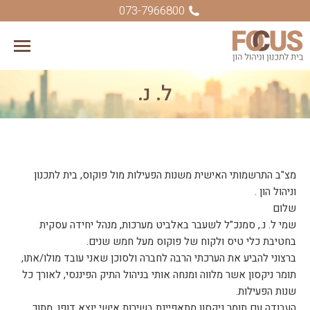
073-7966800
ל. נ.
You are here:
מצ"ב התרשמותי האישית משנות הפעילות מול פוקוס, בית לתכנון
וניהול הון .
שלום
שמי ל. נ., סמנכ"ל לשעבר באלביט מערכות, מנהל יחידה עסקית
בחטיבת כלי טיס ולקוח של פוקוס מעל חמש שנים.
ברצוני להביע את הערכתי הרבה לחברה ולסוכן שאני עובד מולו/אתו,
תומר ניקסון אשר מלווה ומנחה אותי בניהול התיק הפיננסי, לאורך כל
שנות הפעילות.
העבודה עם תומר ניקסון מתאפיינת בשירות אישי יוצא דופן, מתוך