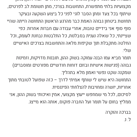
מקצועיות בלתי מתפשרת, התחשבות בצרכי, מתן תשומת לב לפרטים,
שיתוף בכל צעד ומתן הסבר לוגי לפני כל ביצוע השקעה ובעיקר
תחושת ביטחון גבוהה האמת כבר מהרגע הראשון התחושה הייתה שהיי
סוף סוף אני בידיים טובות, אחרי עבודה עם חברות אחרות. כפי
שציינתי, כל שאלה נענית בסבלנות, כל התלבטות נבחנת לעומק, וכל
החלטה מתקבלת תוך שקיפות מלאה והתחשבות בצרכים האישיים
שלי.
תומר מביא עמו הבנה עמוקה בשוק ההון, תובנות מדויקות, וזמינות
גבוהה (פגישות אישיות ובזום דוחות חודשיים מפורטים ומוסברים)
שמקנה שקט נפשי ואמון מלא בתהליך.
התחושה היא שיש לי שותף אמיתי לדרך – כזה שפועל לטובתי מתוך
אחריות, יושרה ומחויבות להצלחתי הפיננסית.
לסיכום, לכל מי שמחפש ייעוץ מקצועי, אמין ואיכותי בשוק ההון, אני
ממליץ בחום על תומר ועל החברה פוקוס, אותה הוא מייצג.
בברכה והוקרה
ל. נ.