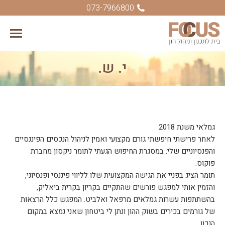
073-7966800
י. ש.
You are here:
גמלאי משנת 2018
לאחר פרישתי חיפשתי גורם מקצועי ואמין לניהול הנכסים הפיננסיים
והפנסיוניים שלי. במסגרת החיפוש הגעתי לתומר ניקסון מחברת
פוקוס.
תומר הציג בפניי את הגישה המקצועית שלו לליווי פיננסי ופנסיוני,
והזמין אותי למפגש פורשים שהתקיים בקריון בקרית ביאליק,
בהשתתפות עשרות גמלאים מרפאל ואלביט. המפגש כלל הרצאות
של גורמים בכירים בשוק ההון ונתן לי ביטחון שאני נמצא במקום
הנכון.