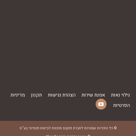
גילוי נאות
אמנת שירות
הצהרת נגישות
תקנון
מדיניות
הפרטיות
YouTube
Find us on:
page
opens
© כל הזכויות שמורות לחברת פוקוס סוכנות לביטוח פנסיוני בע''מ
in