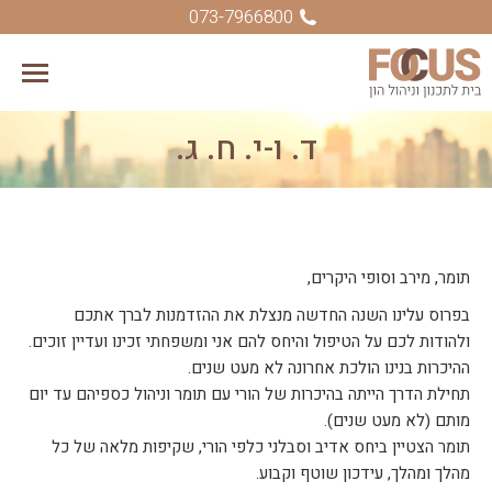
073-7966800
ד. ו-י. ח. ג.
You are here:
תומר, מירב וסופי היקרים,
בפרוס עלינו השנה החדשה מנצלת את ההזדמנות לברך אתכם
ולהודות לכם על הטיפול והיחס להם אני ומשפחתי זכינו ועדיין זוכים.
ההיכרות בנינו הולכת אחרונה לא מעט שנים.
תחילת הדרך הייתה בהיכרות של הורי עם תומר וניהול כספיהם עד יום
מותם (לא מעט שנים).
תומר הצטיין ביחס אדיב וסבלני כלפי הורי, שקיפות מלאה של כל
מהלך ומהלך, עידכון שוטף וקבוע.