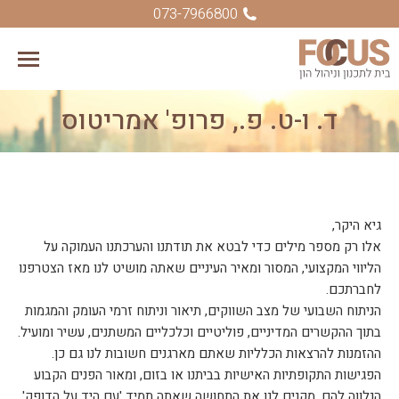
073-7966800
ד. ו-ט. פ., פרופ' אמריטוס
You are here:
גיא היקר,
אלו רק מספר מילים כדי לבטא את תודתנו והערכתנו העמוקה על
הליווי המקצועי, המסור ומאיר העיניים שאתה מושיט לנו מאז הצטרפנו
לחברתכם.
הניתוח השבועי של מצב השווקים, תיאור וניתוח זרמי העומק והמגמות
בתוך ההקשרים המדיניים, פוליטיים וכלכליים המשתנים, עשיר ומועיל.
ההזמנות להרצאות הכלליות שאתם מארגנים חשובות לנו גם כן.
הפגישות התקופתיות האישיות בביתנו או בזום, ומאור הפנים הקבוע
הנלווה להם, מקנים לנו את התחושה שאתה תמיד 'עם היד על הדופק',