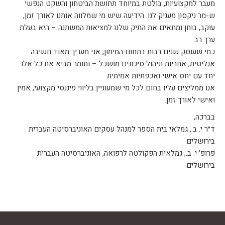
מעבר למקצועיות, בולטת במיוחד תחושת הביטחון והשקט הנפשי
ש-מר ניקסון מעניק לנו. הידיעה שיש מי שמלווה אותנו לאורך זמן,
עוקב, בוחן ומתאים את התיק שלנו למציאות המשתנה – היא בעלת
ערך רב.
כמי שעוסק שנים רבות בתחום המימון, אני מעריך מאוד חשיבה
אנליטית, אחריות וניהול סיכונים מושכל – ותומר מביא את כל אלו
יחד עם יחס אישי ואכפתיות אמיתית.
אנו ממליצים עליו בחום לכל מי שמעוניין בליווי פיננסי מקצועי, אמין
ואישי לאורך זמן.
בברכה,
ד״ר י. ב., גמלאי בית הספר למנהל עסקים האוניברסיטה העברית
בירושלים
פרופ' י. ב., גמלאית הפקולטה לרפואה, האוניברסיטה העברית
בירושלים