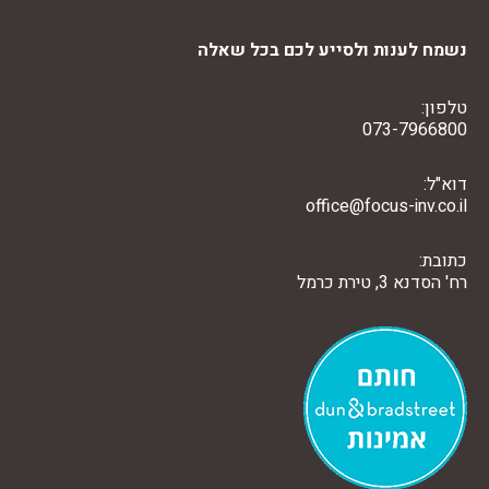
נשמח לענות ולסייע לכם בכל שאלה
טלפון:
073-7966800
דוא"ל:
office@focus-inv.co.il
כתובת:
רח' הסדנא 3, טירת כרמל