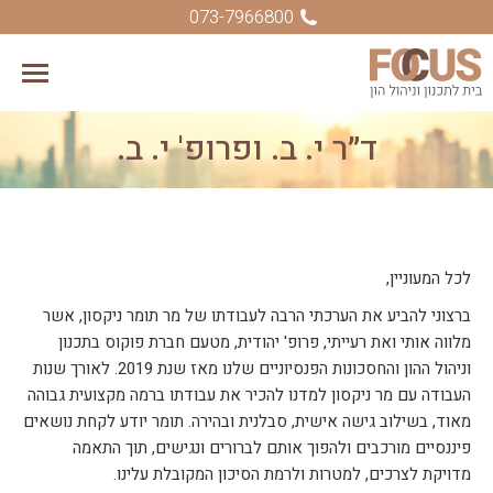
073-7966800
ד״ר י. ב. ופרופ' י. ב.
You are here:
לכל המעוניין,
ברצוני להביע את הערכתי הרבה לעבודתו של מר תומר ניקסון, אשר
מלווה אותי ואת רעייתי, פרופ' יהודית, מטעם חברת פוקוס בתכנון
וניהול ההון והחסכונות הפנסיוניים שלנו מאז שנת 2019. לאורך שנות
העבודה עם מר ניקסון למדנו להכיר את עבודתו ברמה מקצועית גבוהה
מאוד, בשילוב גישה אישית, סבלנית ובהירה. תומר יודע לקחת נושאים
פיננסיים מורכבים ולהפוך אותם לברורים ונגישים, תוך התאמה
מדויקת לצרכים, למטרות ולרמת הסיכון המקובלת עלינו.