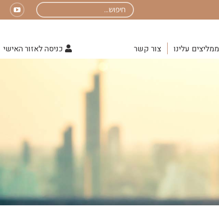
Search:
uTube
page
opens
ממליצים עלינו
צור קשר
כניסה לאזור האישי
in
new
indow