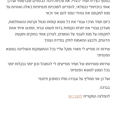
בנוסף הצליח תמיר להוזיל את עלויות ניהול הכספים שברשותי ועדכן
אותי בזכויותיי כגמלאי, להפריש לתוכניות פנסיוניות כאלה ואחרות על
מנת למקסם את החזרי המס להם אני זכאי.
כיום תמיר מרכז עבורי את כל נושא קופות הגמל וקרנות ההשתלמות,
מעדכן עבורי את יתרות הקופות בדוח פשוט וברור, ונפגש איתי אחת
לתקופה על מנת לעבור על הנתונים, לעדכן אותי בחוקים ותקנות
חדשים, ולבצע התאמות לתיק במידת הצורך.
שירות זה מסייע לי מאוד ומקל עליי בכל ההתעסקות והשליטה בנושא
הפנסיוני.
שירותו ומסירותו של תמיר מסייעים לי להתנהל נכון יותר ובקלות יותר
בכל הנוגע לנושא הפנסיוני.
ועל כן אני ממליץ על עבודה מולו כמתכנן פיננסי.
בברכה
להמלצה המקורית
לחצו כאן
קובץ
מסוג
PDF