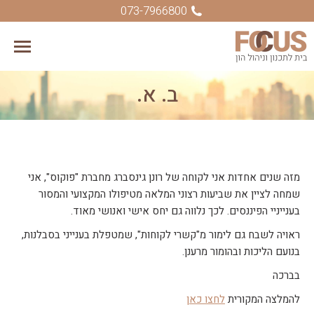
073-7966800
ב. א.
You are here:
מזה שנים אחדות אני לקוחה של רונן גינסברג מחברת "פוקוס", אני
שמחה לציין את שביעות רצוני המלאה מטיפולו המקצועי והמסור
בענייניי הפיננסים. לכך נלווה גם יחס אישי ואנושי מאוד.
ראויה לשבח גם לימור מ"קשרי לקוחות", שמטפלת בענייני בסבלנות,
בנועם הליכות ובהומור מרענן.
בברכה
להמלצה המקורית
לחצו כאן