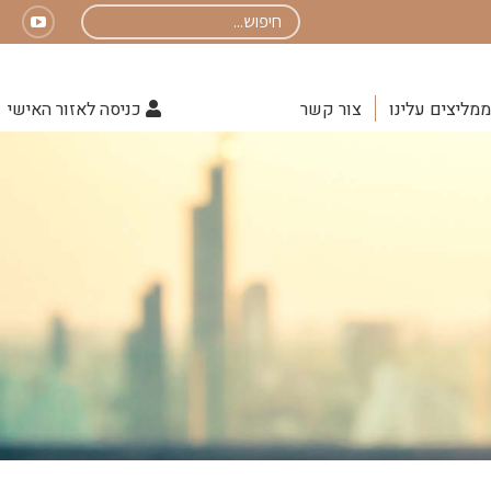
Search:
uTube
page
opens
ממליצים עלינו
צור קשר
כניסה לאזור האישי
in
new
indow