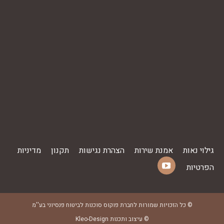
גילוי נאות
אמנת שירות
הצהרת נגישות
תקנון
מדיניות
הפרטיות
YouTube
Find us on:
page
opens
© כל הזכויות שמורות לחברת פוקוס סוכנות לביטוח פנסיוני בע''מ
in
© עיצוב ותכנות
Kleo-Design
new