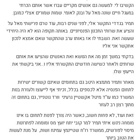
הקשיבו לי. למעשה גם אנשים מקריים עברו אשר אותם הכרתי
במעגל חיים שונה מאל על ובנק לאומי. שמות שמורים אצלי כמובן.
תמיר בגדדי התקשר אלי, לפני שנים רבות, עוד טרם פרישתי מאל על
והציע את שרותי התכנון הפנסיוניים. באותה תקופה הוא לא היה היחידי
שעשה זאת. השבתי לו אז באותו ערב שהתקשר שאם אמצא לנכון
אתקשר אני אליו
בדקתי במשך זמן מה את הנושא ואת האנשים שהציעו את אותם
שרותים ולאחר כשישה חודשים התקשרתי אליו ו…אני ביקשתי את
הייעוץ שלו.
מאחר ותמיר מתמצא היטב גם בתחומים שאינם קשורים ישירות
לתחום הפנסיה אלא לכספים בכלל, זכיתי אף לייעוצו ולעזרת בנות
המשרד כמו עו"ד מיטל אקשטיין גרעיני וורד גוטנייר, גם בתחום זה
מתוך רצון רב לעזור
זאת ועוד, לא פחות חשוב, כאשר היה צורך לפנות לתחום בו אינו
מומחה ניגש איתי תמיר למר קובי יתח יועץ מס ומומחה לפתרונות
מיסוי לפורשים, ממשרד רו"ח שטיינמץ עמינח ושות, על מנת לעשות
את הטוב ביותר