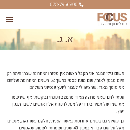
073-7966800
א. ג.
You are here:
משום גילי הבוגר אני מקבל הצעות אין ספור והאחרונה שבהן היתה רק
היום מבנק לאומי, שם מונח כספי במשך 52 השנים האחרונות ועליהם
אני סומך מאוד, שהציעו לי לעבור ליועץ פנסיוני משלהם
עניתי להם שאני מרוצה מאוד מהמצב הנוכחי וביקשתי אף שירשמו
את שמו של תמיר בגדדי על מנת להפנות אליו אנשים לשם תכנון
יעוץ.
כך עשיתי גם בשנים אחרונות כאשר הפניתי, חלקם עשו זאת, אנשים
מאל על שם עבדתי במשך 40 שנים ושמחתי לשמוע שאנשים