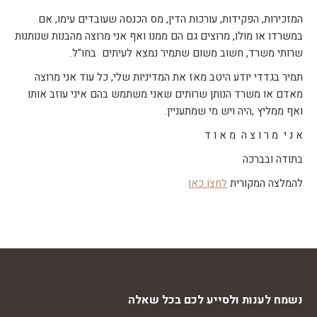
המזכירות, הפקידות, עורכות הדין, מס הכנסה שעובדים עימו, אם
במשרדו או מולו, מרוצים גם הם ממנו ואף אני מרוצה מהבנות שנותנות
שרותי משרד, חשוב משום שתמיר נמצא לעיתים בחו"ל.
תמיר בגדדי יודע היטב מאז את המדיניות שלי, כל עוד אני מרוצה
מאדם או משרד הנותן שרותים שאני משתמש בהם איני עוזב אותו
ואף ממליץ ,היה ויש מי שמתעניין.
א נ י מ ר ו צ ה מ א ו ד
בתודה ובברכה
להמלצה המקורית
לחצו כאן
קובץ
מסוג
PDF
נשמח לענות ולסייע לכם בכל שאלה