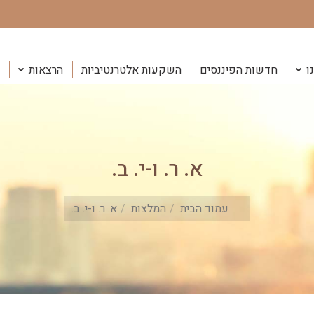
ו
חדשות הפיננסים
השקעות אלטרנטיביות
הרצאות
א. ר. ו-י. ב.
You are here:
עמוד הבית
המלצות
א. ר. ו-י. ב.