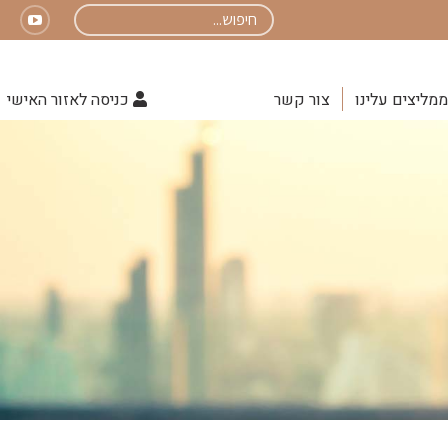
Search:
uTube
page
opens
ממליצים עלינו
צור קשר
כניסה לאזור האישי
in
new
indow