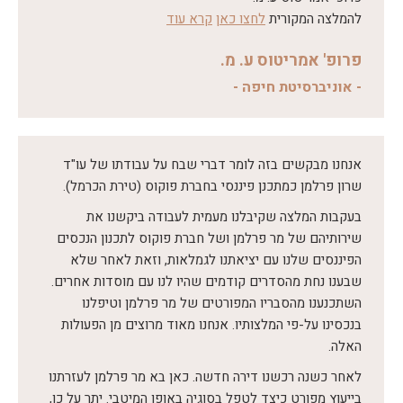
להמלצה המקורית
לחצו כאן
קרא עוד
קובץ
פרופ' אמריטוס ע. מ.
מסוג
PDF
- אוניברסיטת חיפה -
אנחנו מבקשים בזה לומר דברי שבח על עבודתו של עו"ד
שרון פרלמן כמתכנן פיננסי בחברת פוקוס (טירת הכרמל).
בעקבות המלצה שקיבלנו מעמית לעבודה ביקשנו את
שירותיהם של מר פרלמן ושל חברת פוקוס לתכנון הנכסים
הפיננסים שלנו עם יציאתנו לגמלאות, וזאת לאחר שלא
שבענו נחת מהסדרים קודמים שהיו לנו עם מוסדות אחרים.
השתכנענו מהסבריו המפורטים של מר פרלמן וטיפלנו
בנכסינו על-פי המלצותיו. אנחנו מאוד מרוצים מן הפעולות
האלה.
לאחר כשנה רכשנו דירה חדשה. כאן בא מר פרלמן לעזרתנו
בייעוץ מפורט כיצד לטפל בסוגיה באופן המיטבי. יתר על כן,