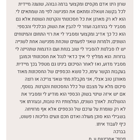
שרון הינו אדם מקסים ומקצועי ברמה גבוהה, שנענה מיידית
לכל בקשה ושאלה ומתאם את הפגישה לפי מה שמתאים לי.
הוא לא רק מארגן את כל חסכונותי והקרנות השונות אלא גם
מסביר לי בהרחבה ועוזר לי להבין את השוק הכלכלי והכספי.
הוא כל כך אדיב ומקצועי ומסביר לי את רזי התחום והמינוחים
השונים; ולמרות שאני לפעמים שוכחת מפגישה אחת לשנייה
יש לו סבלנות להסביר לי שוב בנחת ועם הדגמות שתהיינה לי
ברורות. הוא ממליץ לי איך כדאי לנהל את חסכונותי וכמובן
מסביר מדוע, ואז לאחר הסיכום בינינו גם מטפל בכך מיידית.
בעקבות הקשר עימו, כל נושא הכספים של החסכונות מאוד
מאורגן טוב אצלי, אני מקבלת מתי שאני צריכה או רוצה
סיכום מלא על מצבם של כלל החסכונות והקרנות. בנוסף,
אם יש איזה שינוי בשוק הכספי הוא מודיע לי ומסביר את
ההשלכות. לאורך השנים, המלצותיו היו טובות, ובעזרתו אני
לא רק שומרת על ערכם של הכספים אלא אף מרוויחה.
בשבילי הוא סוכן מעולה ואדם חכם ונעים הליכות ו פשוט,
כיף לעבוד איתו.
בברכה
פרופ' אמריטוס ע. מ.