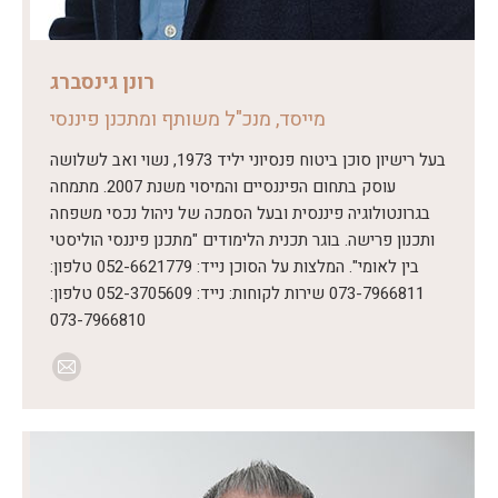
רונן גינסברג
מייסד, מנכ"ל משותף ומתכנן פיננסי
בעל רישיון סוכן ביטוח פנסיוני יליד 1973, נשוי ואב לשלושה
עוסק בתחום הפיננסיים והמיסוי משנת 2007. מתמחה
בגרונטולוגיה פיננסית ובעל הסמכה של ניהול נכסי משפחה
ותכנון פרישה. בוגר תכנית הלימודים "מתכנן פיננסי הוליסטי
בין לאומי". המלצות על הסוכן נייד: 052-6621779 טלפון:
073-7966811 שירות לקוחות: נייד: 052-3705609 טלפון:
073-7966810
E-
mail