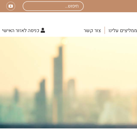
Search:
uTube
page
opens
ממליצים עלינו
צור קשר
כניסה לאזור האישי
in
new
indow