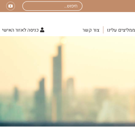
Search:
uTube
page
opens
ממליצים עלינו
צור קשר
כניסה לאזור האישי
in
new
indow