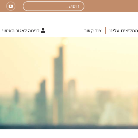
Search:
uTube
page
opens
ממליצים עלינו
צור קשר
כניסה לאזור האישי
in
new
indow