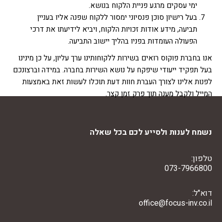
ימי עסקים מרגע פניית הלקוח בנושא.
בעל רישיון סוכן פנסיוני ימסור ללקוח שפנה אליו בעניין
תביעה, מידע אודות זכויות הלקוח, ויביא לידיעתו את דרכי
הפעולה העומדות בפניו בהליך יישוב התביעה.
אנו בחברת פוקוס רואים בשירות ללקוחותינו ערך עליון, על כן מינינו
בעל תפקיד ייעודי שיפקח על נושא השירות בחברה. במידה וברצונכם
לפנות אלינו לצורך העברת חוות דעת תוכלו לעשות זאת באמצעות
המייל ולקבל מענה תוך פרק זמן קצר.
נשמח לענות ולסייע לכם בכל שאלה
טלפון:
073-7966800
דוא"ל:
office@focus-inv.co.il